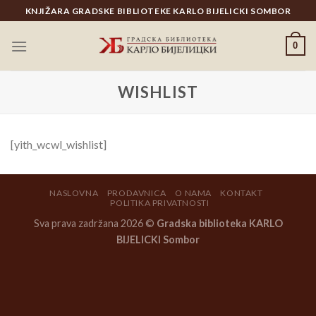
Skip
KNJIŽARA GRADSKE BIBLIOTEKE KARLO BIJELICKI SOMBOR
to
content
0
WISHLIST
[yith_wcwl_wishlist]
NASLOVNA
PRODAVNICA
O NAMA
KONTAKT
POLITIKA PRIVATNOSTI
Sva prava zadržana 2026 ©
Gradska biblioteka KARLO
BIJELICKI Sombor