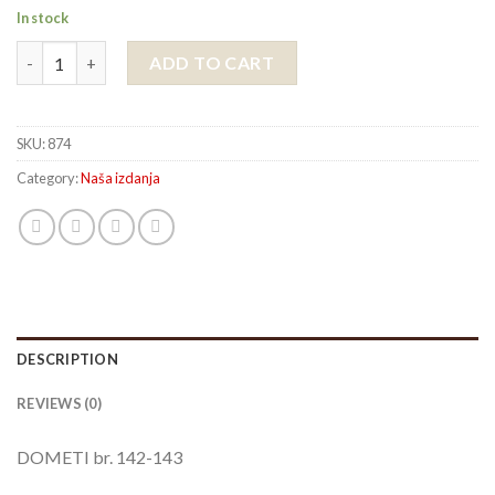
In stock
DOMETI br. 142-143 quantity
ADD TO CART
SKU:
874
Category:
Naša izdanja
DESCRIPTION
REVIEWS (0)
DOMETI br. 142-143