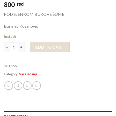
800
rsd
POD SJENKOM BUKOVE ŠUME
Borislav Kosanović
In stock
POD SJENKOM BUKOVE ŠUME quantity
ADD TO CART
SKU:
1568
Category:
Naša izdanja