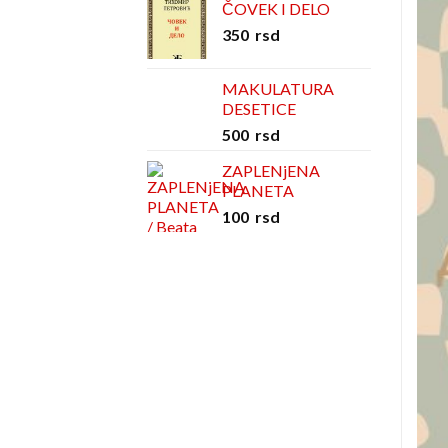
ČOVEK I DELO
350
rsd
MAKULATURA
DESETICE
500
rsd
ZAPLENjENA
PLANETA
100
rsd