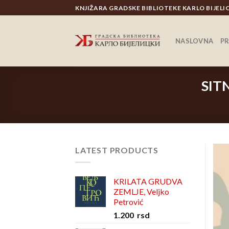
Skip
KNJIŽARA GRADSKE BIBLIOTEKE KARLO BIJEL
to
content
NASLOVNA
P
SIT
LATEST PRODUCTS
KRILATA GRUDVA
ZEMLJE, Veljko
Petrović
1.200
rsd