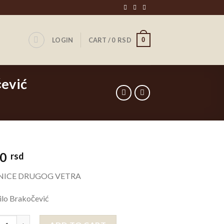
0
LOGIN
CART /
0
RSD
ević
00
rsd
NICE DRUGOG VETRA
ilo Brakočević
NICE DRUGOG VETRA, Danilo Brakočević quantity