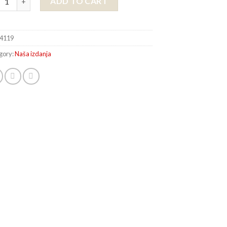
ADD TO CART
4119
gory:
Naša izdanja