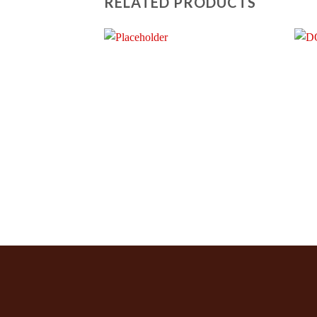
RELATED PRODUCTS
VELjKOVI DANI : zbornik
saopštenja 2009.
350
rsd