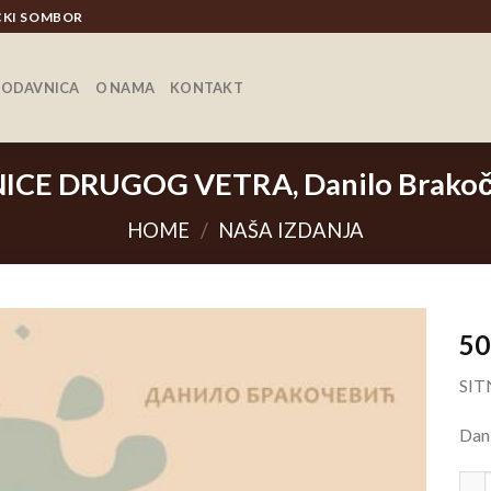
ICKI SOMBOR
RODAVNICA
O NAMA
KONTAKT
NICE DRUGOG VETRA, Danilo Brakoč
HOME
/
NAŠA IZDANJA
5
SIT
Dan
SIT