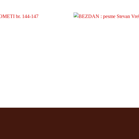
DOMETI br. 144-147
BEZDAN: pesme
250
rsd
150
rsd