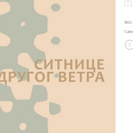
SKU:
Cate