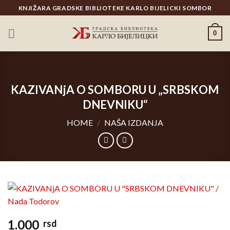
Skip
KNJIŽARA GRADSKE BIBLIOTEKE KARLO BIJELICKI SOMBOR
to
content
0
KAZIVANjA O SOMBORU U „SRBSKOM
DNEVNIKU“
HOME
/
NAŠA IZDANJA
1.000
rsd