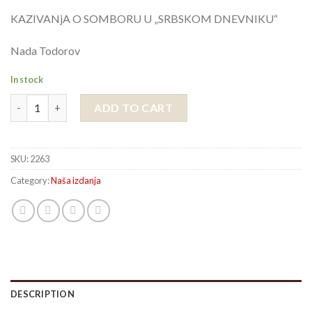
KAZIVANjA O SOMBORU U „SRBSKOM DNEVNIKU“
Nada Todorov
In stock
KAZIVANjA O SOMBORU U "SRBSKOM DNEVNIKU" quantity
ADD TO CART
SKU:
2263
Category:
Naša izdanja
DESCRIPTION