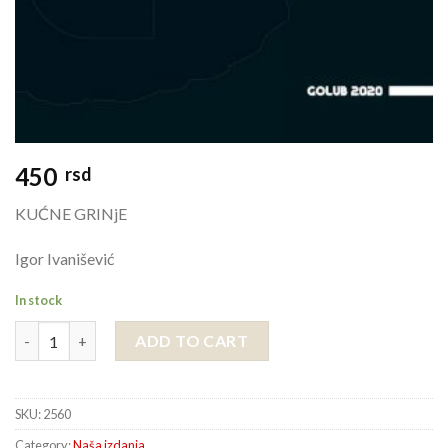
450
rsd
KUĆNE GRINjE
Igor Ivanišević
In stock
KUĆNE GRINjE quantity
ADD TO CART
SKU:
2560
Category:
Naša izdanja