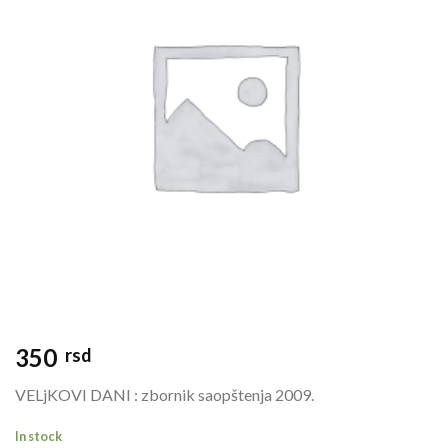
350
rsd
VELjKOVI DANI : zbornik saopštenja 2009.
In stock