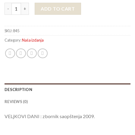
VELjKOVI DANI : zbornik saopštenja 2009. quantity
ADD TO CART
SKU:
845
Category:
Naša izdanja
DESCRIPTION
REVIEWS (0)
VELjKOVI DANI : zbornik saopštenja 2009.