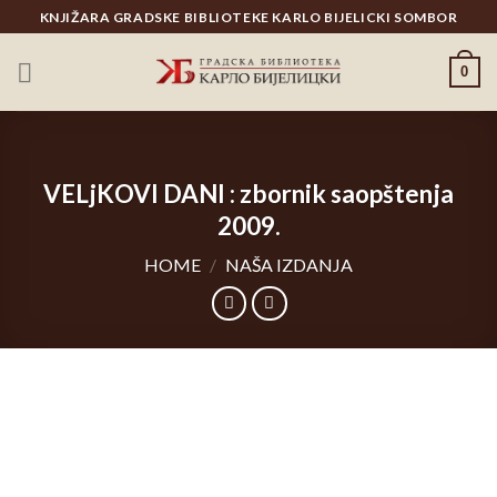
Skip
KNJIŽARA GRADSKE BIBLIOTEKE KARLO BIJELICKI SOMBOR
to
content
0
VELjKOVI DANI : zbornik saopštenja
2009.
HOME
/
NAŠA IZDANJA