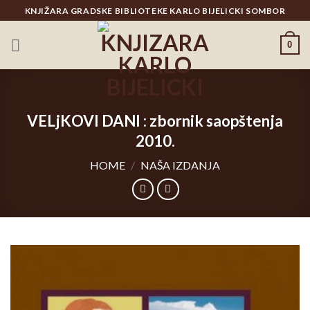
Skip
KNJIŽARA GRADSKE BIBLIOTEKE KARLO BIJELICKI SOMBOR
to
content
0
VELjKOVI DANI : zbornik saopštenja
2010.
HOME
/
NAŠA IZDANJA