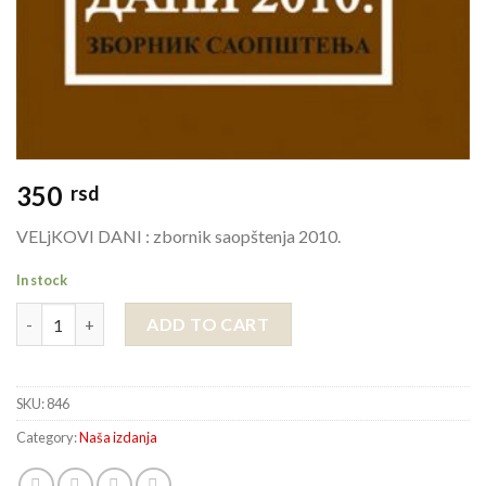
350
rsd
VELjKOVI DANI : zbornik saopštenja 2010.
In stock
VELjKOVI DANI : zbornik saopštenja 2010. quantity
ADD TO CART
SKU:
846
Category:
Naša izdanja