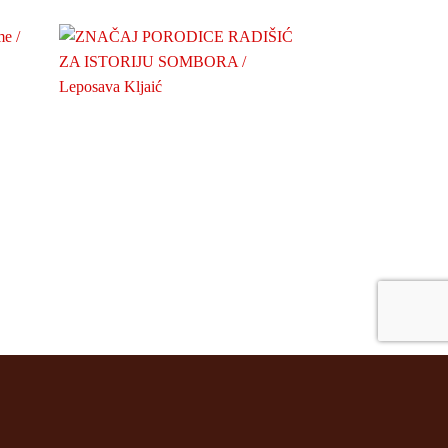
ZNAČAJ PORODICE RADIŠIĆ ZA
INjE NA KOSI
me
ISTORIJU SOMBORA
STEVANA 
100
rsd
20