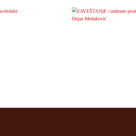
VELjKOVI DANI : zbornik
ZAVEŠTANjE : izabrane pes
saopštenja 2009.
350
rsd
300
rsd