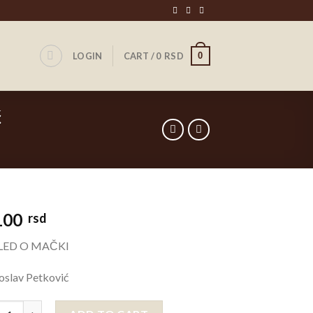
0
LOGIN
CART /
0
RSD
ć
100
rsd
LED O MAČKI
oslav Petković
ED O MAČKI, Radoslav Petković quantity