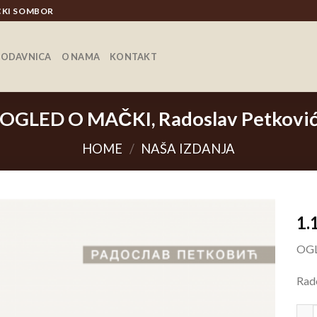
ICKI SOMBOR
RODAVNICA
O NAMA
KONTAKT
OGLED O MAČKI, Radoslav Petkovi
HOME
/
NAŠA IZDANJA
1.
OG
Rad
OGL