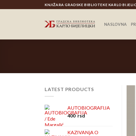
Skip
KNJIŽARA GRADSKE BIBLIOTEKE KARLO BIJEL
to
content
NASLOVNA
P
LATEST PRODUCTS
AUTOBIOGRAFIJA
400
rsd
KAZIVANjA O