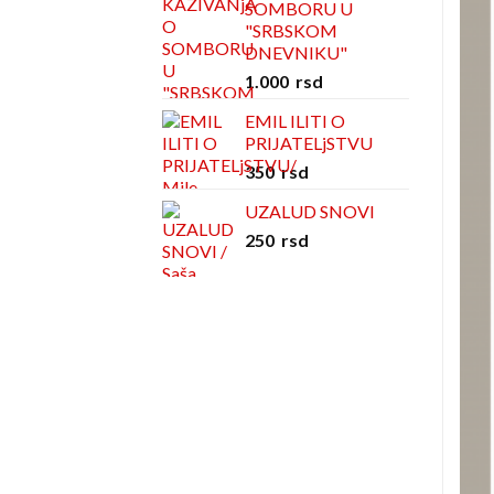
SOMBORU U
"SRBSKOM
DNEVNIKU"
1.000
rsd
EMIL ILITI O
PRIJATELjSTVU
350
rsd
UZALUD SNOVI
250
rsd