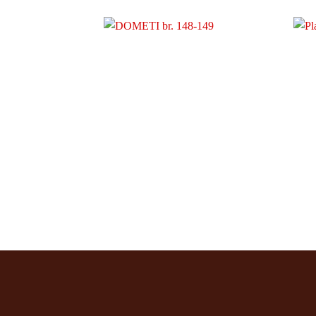
DOMETI br. 148-149
250
rsd