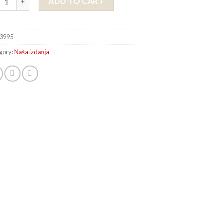
ADD TO CART
3995
gory:
Naša izdanja