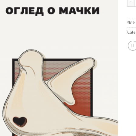
SKU:
Cate