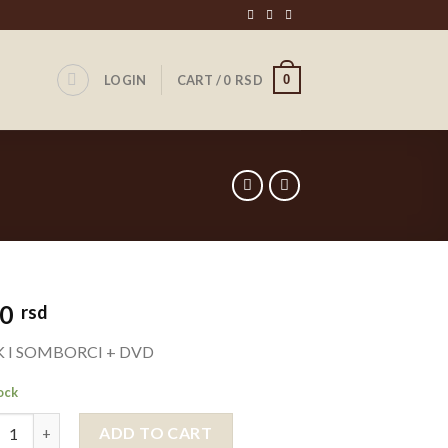
0
LOGIN
CART /
0
RSD
00
rsd
 I SOMBORCI + DVD
tock
 I SOMBORCI + DVD quantity
ADD TO CART