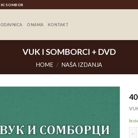
ICKI SOMBOR
RODAVNICA
O NAMA
KONTAKT
VUK I SOMBORCI + DVD
HOME
/
NAŠA IZDANJA
4
VUK
In s
VUK