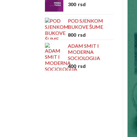
300
rsd
POD SJENKOM
BUKOVE ŠUME
800
rsd
ADAM SMIT I
MODERNA
SOCIOLOGIJA
400
rsd