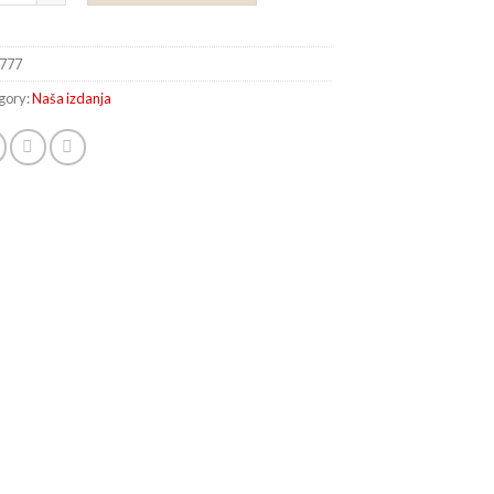
777
gory:
Naša izdanja