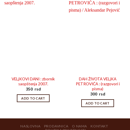
VELjKOVI DANI : zbornik
DAH ŽIVOTA VELjKA
saopštenja 2007.
PETROVIĆA : (razgovori i
pisma)
350
rsd
300
rsd
ADD TO CART
ADD TO CART
NASLOVNA
PRODAVNICA
O NAMA
KONTAKT