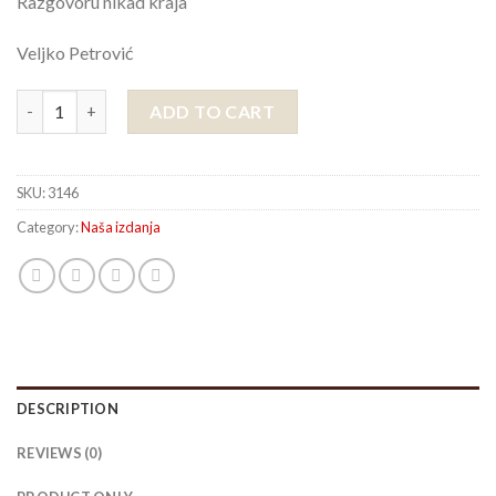
Razgovoru nikad kraja
Veljko Petrović
RAZGOVORU NIKAD KRAJA, Veljko Petrović quantity
ADD TO CART
SKU:
3146
Category:
Naša izdanja
DESCRIPTION
REVIEWS (0)