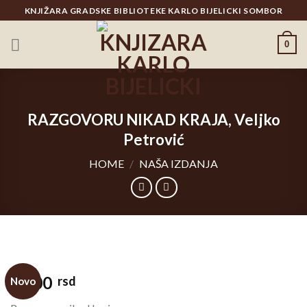
Skip
KNJIŽARA GRADSKE BIBLIOTEKE KARLO BIJELICKI SOMBOR
to
content
0
RAZGOVORU NIKAD KRAJA, Veljko
Petrović
HOME
/
NAŠA IZDANJA
1.500
rsd
Novo