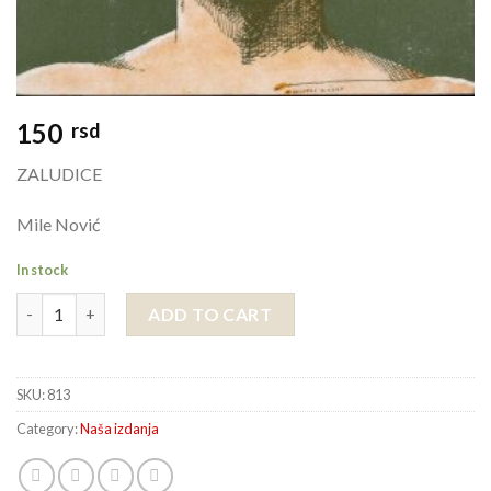
150
rsd
ZALUDICE
Mile Nović
In stock
ZALUDICE quantity
ADD TO CART
SKU:
813
Category:
Naša izdanja