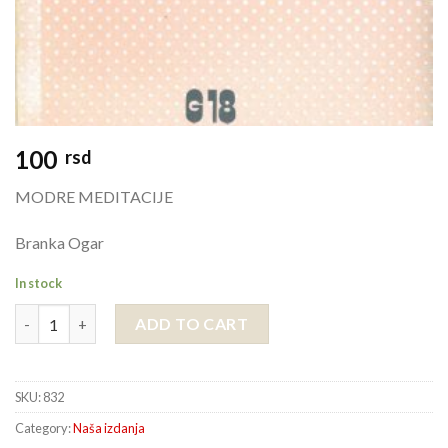
100
rsd
MODRE MEDITACIJE
Branka Ogar
In stock
MODRE MEDITACIJE quantity
ADD TO CART
SKU:
832
Category:
Naša izdanja